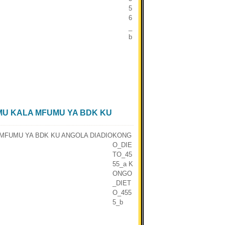
5
6
_
b
 MU KALA MFUMU YA BDK KU
KONG
O_DIE
TO_45
55_a K
ONGO
_DIET
O_455
5_b