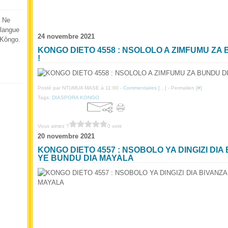
o Ne
langue
24 novembre 2021
 Kôngo.
KONGO DIETO 4558 : NSOLOLO A ZIMFUMU ZA
!
Posté par NTUMUA MASE à 11:00 -
Commentaires [
…
]
- Permalien [
#
]
Tags:
DIASPORA KONGO
Vous aimez ?
0 vote
20 novembre 2021
KONGO DIETO 4557 : NSOBOLO YA DINGIZI DI
YE BUNDU DIA MAYALA