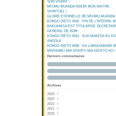
SON VIVANT !
MFUMU MUANDA NSEMI MON MAITRE
SPIRITUEL !
GLOIRE ETERNELLE DE MFUMU MUANDA
KONGO DIETO 4592 : FIN DE L'INTERIM, 
BAKUAMISA EST TITULARISE SECRETAI
GENERAL DE BDM
KONGO DIETO 4591 : KUA MAKESA KU K
ANGOLA
KONGO DIETO 4590 : KA LUBAKAMANDI 
MINTAMBU MIA NTANTU MIA NSI'ETO KO !
Derniers commentaires
Archives
2024
2023
Janvier
(3)
2022
Octobre
(4)
2021
Juin
Décembre
(2)
(2)
2020
Mai
Novembre
Décembre
(2)
(1)
(1)