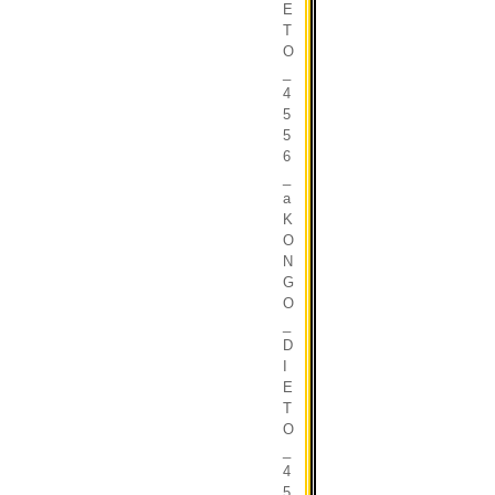
E
T
O
_
4
5
5
6
_
a
K
O
N
G
O
_
D
I
E
T
O
_
4
5