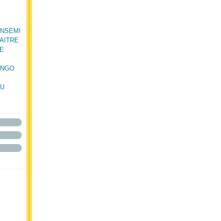
 NSEMI
MAITRE
RE
ONGO
MU