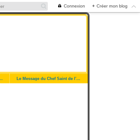
Connexion
+
Créer mon blog
i le Nkua Tulendo !
Le Message du Chef Saint de l'Afrique Centrale