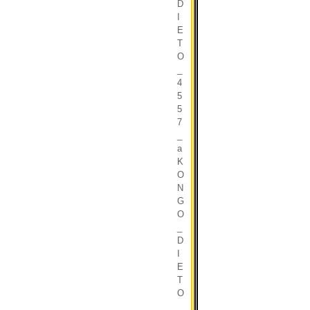
D
I
E
T
O
_
4
5
5
7
_
a
K
O
N
G
O
_
D
I
E
T
O
_