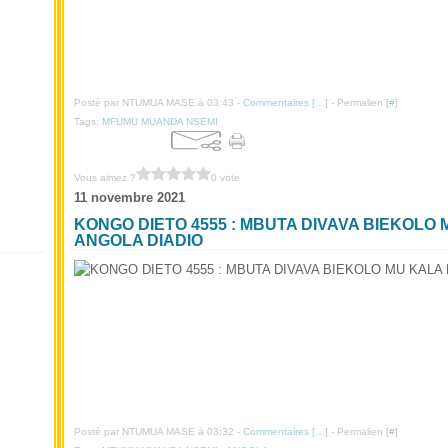
Posté par NTUMUA MASE à 03:43 -
Commentaires [
…
]
- Permalien [
#
]
Tags:
MFUMU MUANDA NSEMI
Vous aimez ?
0 vote
11 novembre 2021
KONGO DIETO 4555 : MBUTA DIVAVA BIEKOLO
ANGOLA DIADIO
Posté par NTUMUA MASE à 03:32 -
Commentaires [
…
]
- Permalien [
#
]