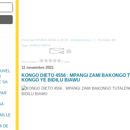
Posté par NTUMUA MASE à 06:29 -
Commentaires [
…
]
- Permalien [
#
]
Tags:
KONGO DIETO
Vous aimez ?
0 vote
11 novembre 2021
OUVEL
KONGO DIETO 4556 : MPANGI ZAMI BAKONGO 
N
KONGO YE BIDILU BIAWU
E SA
PAR
GA
NS LE
I DE