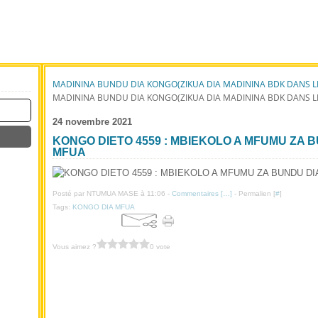
MADININA BUNDU DIA KONGO(ZIKUA DIA MADININA BDK DANS L
MADININA BUNDU DIA KONGO(ZIKUA DIA MADININA BDK DANS L
24 novembre 2021
KONGO DIETO 4559 : MBIEKOLO A MFUMU ZA 
MFUA
Posté par NTUMUA MASE à 11:06 -
Commentaires [
…
]
- Permalien [
#
]
Tags:
KONGO DIA MFUA
Vous aimez ?
0 vote