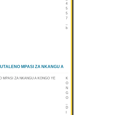
4
5
5
7
_
b
TUTALENO MPASI ZA NKANGU A
K
O
N
G
O
_
D
I