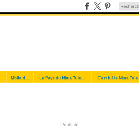
i
Mbikudulu
Le Pays du Nkua Tulendo !
C'est lu
Publicité