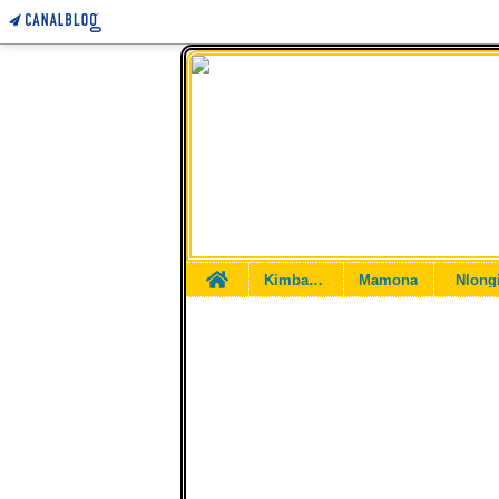
Home
Kimbangu
Mamona
Nlong