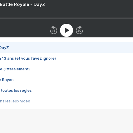
 Battle Royale - DayZ
 DayZ
 a 13 ans (et vous l'avez ignoré)
e (littéralement)
im Rayan
 toutes les règles
s les jeux vidéo
us choquant de Rockstar ? - Le scandale BULLY
e plus moche de Steam