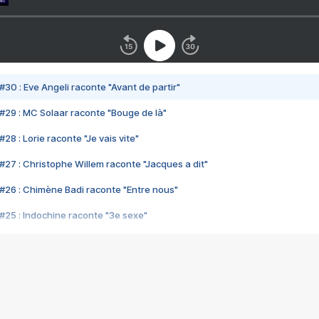
#30 : Eve Angeli raconte "Avant de partir"
#29 : MC Solaar raconte "Bouge de là"
28 : Lorie raconte "Je vais vite"
#27 : Christophe Willem raconte "Jacques a dit"
#26 : Chimène Badi raconte "Entre nous"
#25 : Indochine raconte "3e sexe"
#24 : Zaho raconte "C'est chelou"
#23 : Patrick Bruel raconte "Au café des délices"
#22 : Kyo raconte "Le chemin"
#21 : Nolwenn Leroy raconte "Cassé"